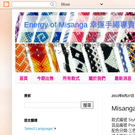
Energy of Misanga 幸運手繩專賣
100%全手工製作(手環、手繩、手帶、幸運手繩、手作品、手飾
Misanga, ミサンガ.
首頁
今期出售
所有款式
關於我們
最新消息
搜索
2013年8月27
Misan
款式編號 Style
語言翻譯
貨品編號 Produ
Select Language
▼
配色分類-三