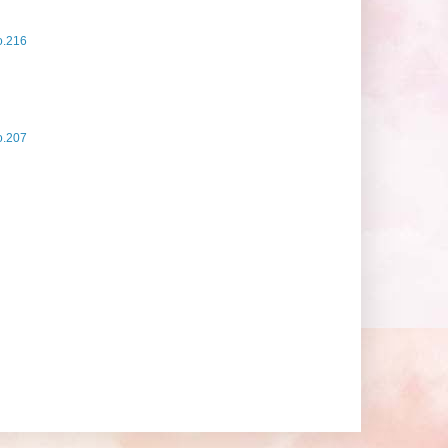
.216
.207