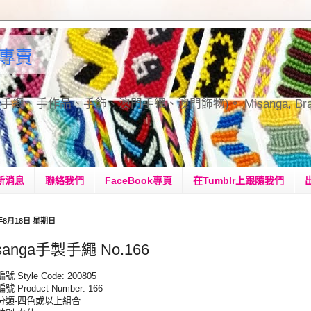
手繩專賣
品、手飾、澳門手繩、澳門飾物)。 Misanga, Bracelets, H
新消息
聯絡我們
FaceBook專頁
在Tumblr上跟隨我們
3年8月18日 星期日
sanga手製手繩 No.166
 Style Code: 200805
 Product Number: 166
分類-四色或以上組合