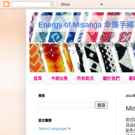
Energy of Misanga 幸運
100%全手工製作(手環、手繩、手帶、幸運手繩、手作
Misanga, ミサンガ.
首頁
今期出售
所有款式
關於我們
最
搜索
201
Mi
款式編號
語言翻譯
貨品編號
Select Language
▼
配色