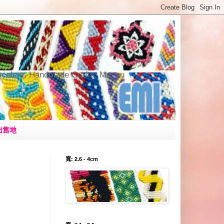
andmade Crafts, Macau
出售地
寬: 2.6 - 4cm