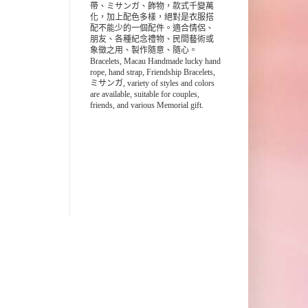
帶、ミサンガ、飾物，款式千變萬
化，加上配色多樣，絕對是衣服搭
配不能少的一個配件。適合情侶、
朋友、各種紀念禮物、民間藝術或
象徵之用、製作隨意、隨心。
Bracelets, Macau Handmade lucky hand
rope, hand strap, Friendship Bracelets,
ミサンガ, variety of styles and colors
are available, suitable for couples,
friends, and various Memorial gift.