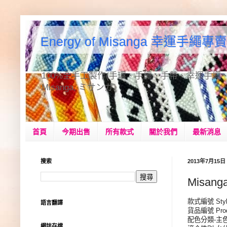
Energy of Misanga 幸運手繩專賣
100%全手工製作(手環、手繩、手帶、幸運手繩、手作品、手飾
Misanga, ミサンガ.
首頁
今期出售
所有款式
關於我們
最新消息
搜索
2013年7月15
Misan
款式編號 Style
語言翻譯
貨品編號 Produ
配色分類-主色
網誌存檔