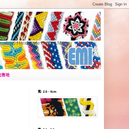
andmade Crafts, Macau
出售地
寬: 2.6 - 4cm