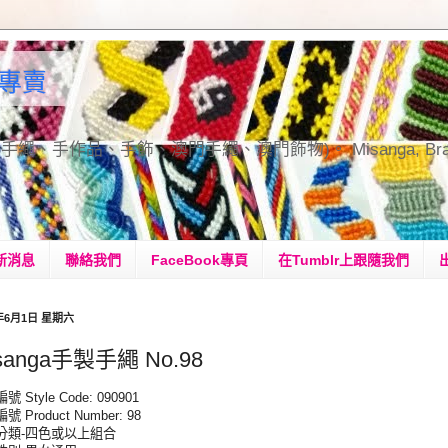
手繩專賣
品、手飾、澳門手繩、澳門飾物)。 Misanga, Bracelets, H
新消息
聯絡我們
FaceBook專頁
在Tumblr上跟隨我們
3年6月1日 星期六
sanga手製手繩 No.98
 Style Code: 090901
 Product Number: 98
分類-四色或以上組合