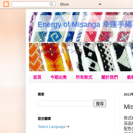
Energy of Misanga 幸運
100%全手工製作(手環、手繩、手帶、幸運手繩、手作
Misanga, ミサンガ.
首頁
今期出售
所有款式
關於我們
最
搜索
201
Mi
款式編號
語言翻譯
貨品編號
Select Language
▼
配色