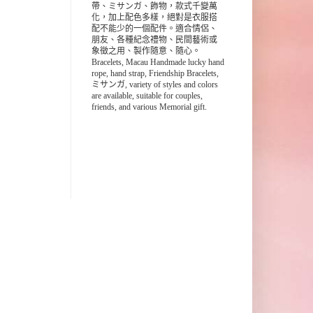
帶、ミサンガ、飾物，款式千變萬
化，加上配色多樣，絕對是衣服搭
配不能少的一個配件。適合情侶、
朋友、各種紀念禮物、民間藝術或
象徵之用、製作隨意、隨心。
Bracelets, Macau Handmade lucky hand
rope, hand strap, Friendship Bracelets,
ミサンガ, variety of styles and colors
are available, suitable for couples,
friends, and various Memorial gift.