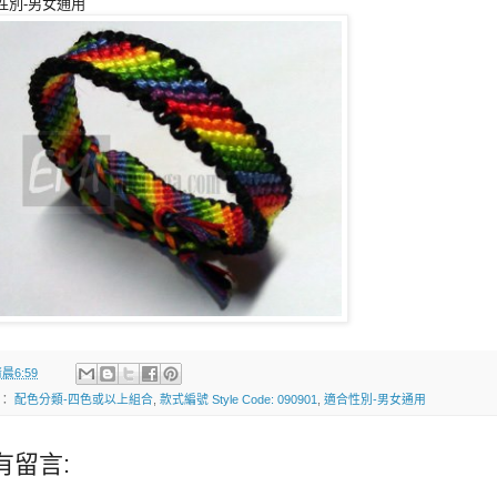
性別-男女通用
晨6:59
籤：
配色分類-四色或以上組合
,
款式編號 Style Code: 090901
,
適合性別-男女通用
有留言: