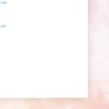
.216
.207