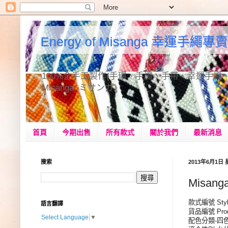
Energy of Misanga 幸運手繩專賣
100%全手工製作(手環、手繩、手帶、幸運手繩、手作品、手飾
Misanga, ミサンガ.
首頁
今期出售
所有款式
關於我們
最新消息
搜索
2013年6月1日
Misan
款式編號 Style
語言翻譯
貨品編號 Produ
Select Language
▼
配色分類-四